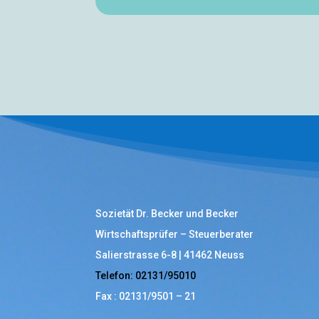
Sozietät Dr. Becker und Becker
Wirtschaftsprüfer – Steuerberater
Salierstrasse 6-8 | 41462 Neuss
Telefon: 02131/95010
Fax : 02131/9501 – 21