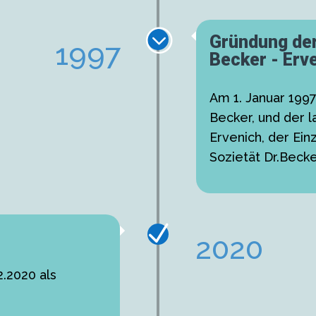
;
Gründung der
1997
Becker - Erv
Am 1. Januar 1997
Becker, und der l
Ervenich, der Ein
Sozietät Dr.Beck
N
2020
.2020 als