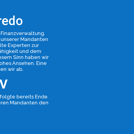
redo
 Finanzverwaltung.
n unserer Mandanten
lte Experten zur
ähigkeit und dem
esem Sinn haben wir
hohes Ansehen. Eine
en wir ab.
EV
olgte bereits Ende
nseren Mandanten den